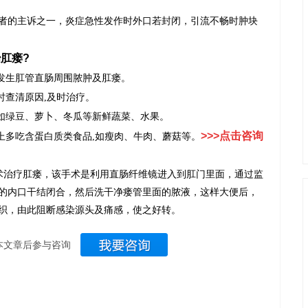
的主诉之一，炎症急性发作时外口若封闭，引流不畅时肿块
肛瘘?
发生肛管直肠周围脓肿及肛瘘。
查清原因,及时治疗。
如绿豆、萝卜、冬瓜等新鲜蔬菜、水果。
>>>点击咨询
多吃含蛋白质类食品,如瘦肉、牛肉、蘑菇等。
术治疗肛瘘，该手术是利用直肠纤维镜进入到肛门里面，通过监
的内口干结闭合，然后洗干净瘘管里面的脓液，这样大便后，
织，由此阻断感染源头及痛感，使之好转。
本文章后参与咨询