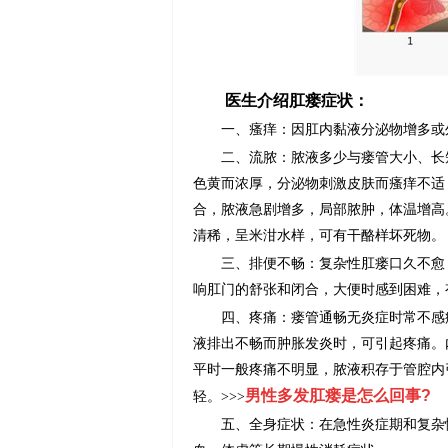
医生介绍肛瘘症状：
一、瘙痒：因肛内黏液分泌物增多或外
二、流脓：脓液多少与瘘管大小、长短
色黄而浓厚，分泌物刺激皮肤而瘙痒不适
合，脓液急剧增多，局部脓肿，体温增高
清稀，呈米泔水样，可有干酪样坏死物。
三、排便不畅：复杂性肛瘘口久不愈，
响肛门的舒张和闭合，大便时感到困难，
四、疼痛：瘘管通畅无炎症时常不感疼
液排出不畅而肿胀发炎时，可引起疼痛。
平时一般疼痛不明显，脓液积存于管腔内
男性多发肛瘘是怎么回事?
轻。>>>
五、全身症状：在急性炎症期和复杂性