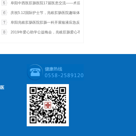
阜阳中西医肛肠医院17届医患交流——术后常见问题
庆祝5.12国际护士节，兆岐肛肠医院趣味体育比赛…
阜阳兆岐肛肠医院肛肠一科开展输液应急反应急救演练
2019年爱心助学公益晚会，兆岐肛肠爱心不停步
医