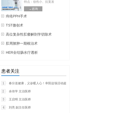
特点：创伤小、抗复发
→咨询
痔疮PPH手术
TST微创术
高位复杂性肛瘘解剖学切除术
肛周脓肿一期根治术
HER全结肠水疗透析
患者关注
春分送健康，义诊暖人心！阜阳这场活动超有爱
余传学 主治医师
王启明 主治医师
刘亮 副主任医师