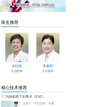
医生推荐
余红艳
李春阳
韦俊武
主治医师
主任医师
荣誉院长
主
核心技术推荐
内镜黏膜下剥离术（ESD）
适用于：平坦息肉、肿瘤