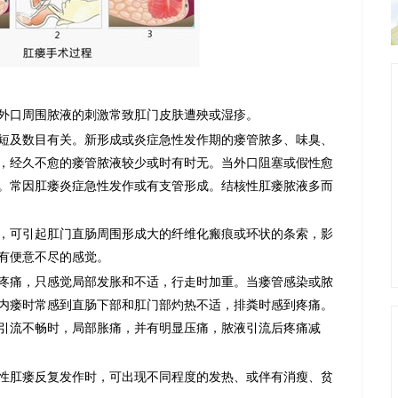
口周围脓液的刺激常致肛门皮肤遭殃或湿疹。
及数目有关。新形成或炎症急性发作期的瘘管脓多、味臭、
，经久不愈的瘘管脓液较少或时有时无。当外口阻塞或假性愈
。常因肛瘘炎症急性发作或有支管形成。结核性肛瘘脓液多而
可引起肛门直肠周围形成大的纤维化瘢痕或环状的条索，影
韦俊武
有便意不尽的感觉。
荣誉院长
痛，只感觉局部发胀和不适，行走时加重。当瘘管感染或脓
内瘘时常感到直肠下部和肛门部灼热不适，排粪时感到疼痛。
引流不畅时，局部胀痛，并有明显压痛，脓液引流后疼痛减
肛瘘反复发作时，可出现不同程度的发热、或伴有消瘦、贫