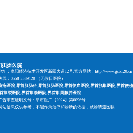
首肛肠医院
址：阜阳经济技术开发区新阳大道12号.官方网站：http://www.gcb120.cn
线：0558-2589120 （无假日医院）
痔疮医院
,
界首肛肠科
,
界首肛肠医院
,
界首便血医院
,
界首脱肛医院
,
界首便秘
首肛裂医院
,
界首肛瘘医院
,
界首肛周脓肿医院
广告审查证明文号：阜市医广【2024】第0096号
网站信息仅供参考，不能作为治疗和诊断的依据，就诊请遵医嘱