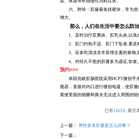
血、体虚等长期慢性消耗症状。
六、肿块：肛缘索条状硬块，常为患者
增大。
那么，人们在生活中要怎么防治
1、及时治疗肛窦炎、肛乳头炎,以免
2、肛门灼热不适、肛门下坠者,要及时
3、应多吃清淡含丰富维生素的食物,
4、对经久不愈的肛瘘多为虚证,饮食上
预约<<<
阜阳兆岐肛肠医院采用HCPT微创手
视器，直接对内口进行微创电凝，使肛瘘
粪便里面的细菌和粪水无法进入周围的组
已有
1263
人 看完
上一篇：
男性多发肛瘘是怎么回事？
下一篇：