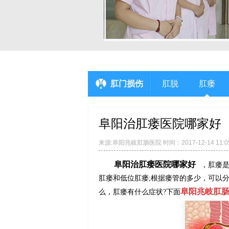
肛门损伤
肛脱
肛瘘
阜阳治肛瘘医院哪家好
来源:阜阳兆岐肛肠医院 时间：2017-12-14 11:0
阜阳治肛瘘医院哪家好
，肛瘘
肛瘘和低位肛瘘;根据瘘管的多少，可以
阜阳兆岐肛
么，肛瘘有什么症状?下面