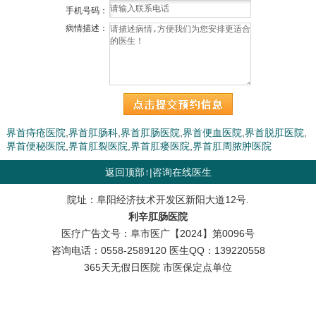
阜南 林女士 肛瘘 预约周日
手机号码：
阜南 陈先生 痔疮 预约周一
病情描述：
界首痔疮医院
,
界首肛肠科
,
界首肛肠医院
,
界首便血医院
,
界首脱肛医院
,
界首便秘医院
,
界首肛裂医院
,
界首肛瘘医院
,
界首肛周脓肿医院
返回顶部↑
|
咨询在线医生
院址：阜阳经济技术开发区新阳大道12号.
利辛肛肠医院
医疗广告文号：阜市医广【2024】第0096号
咨询电话：
0558-2589120
医生QQ：
139220558
365天无假日医院 市医保定点单位