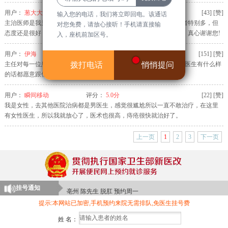
用户：
葱大大
评分：
5.0分
[
43
]
[赞]
输入您的电话，我们将立即回电。该通话
主治医师是我见过最有耐心和爱心且医术高明的医生，他的门诊患者特别多，但
对您免费，请放心接听！手机请直接输
态度还是很好，在主治医师的治疗下逐渐好转了，治疗费用也不高，真心谢谢您!
入，座机前加区号。
用户：
伊海
评分：
5.0分
[
151
]
[赞]
拨打电话
悄悄提问
主任对每一位患者都非常耐心.不厌其烦的回答各种问题,面对这样的医生有什么样
的话都愿意跟他说.现如今有这样认真负责的医生真是太少了
用户：
瞬间移动
评分：
5.0分
[
22
]
[赞]
我是女性，去其他医院治病都是男医生，感觉很尴尬所以一直不敢治疗，在这里
颍上 李女士 肛周脓肿 预约周三
有女性医生，所以我就放心了，医术也很高，痔疮很快就治好了。
临泉 晨先生 肛瘘 预约周一
上一页
1
2
3
下一页
临泉 刘先生 肛裂 预约周日
阜阳 苏女士 大便出血 预约周一
阜阳 吴女士 痔疮 预约周六
挂号通知
亳州 陈先生 脱肛 预约周一
提示:本网站已加密,手机预约来院无需排队,免医生挂号费
界首 许女士 便秘 预约周四
颍上 郑先生 肛周脓肿 预约周二
姓 名：