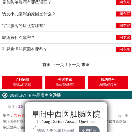
界首防治腹泻有哪些误区？
问专家
诱发小儿腹泻的原因是什么？
问专家
宝宝腹泻的症状有哪些?
问专家
腹泻有什么危害？
问专家
引起腹泻的原因有哪些？
问专家
首页
上一页
1
下一页
末页
了解病情
咨询专家
预约挂号
1
2
3
获取治疗方案
医生在线解答
免费预约专家
患者口碑·专科品质声名远播
总评：
5.0
服务：
5.0
环境：
4.9
疗效：
5.0
阜阳中西医肛肠医院
用户：
粒粒兔窝
评分：
5.0分
[
53
]
[赞]
FuYang Doctors Answer Questions
主治医生的医术确实没话说，我是朋友推荐过来的。为了治痔疮跑了很多家医院
多没效果，在这里很快就治好了，真的很赞！