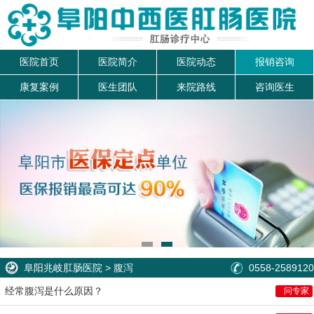
医院首页
医院简介
医院动态
报销咨询
康复案例
医生团队
来院路线
咨询医生
阜阳兆岐肛肠医院
>
腹泻
0558-2589120
经常腹泻是什么原因？
问专家