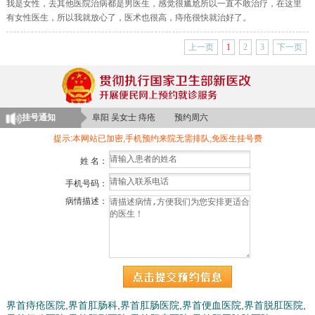
我是女性，去其他医院治病都是男医生，感觉很尴尬所以一直不敢治疗，在这里
有女性医生，所以我就放心了，医术也很高，痔疮很快就治好了。
颍上 李女士 肛周脓肿 预约周三
上一页
1
2
3
下一页
临泉 晨先生 肛瘘 预约周一
临泉 刘先生 肛裂 预约周日
阜阳 苏女士 大便出血 预约周一
挂号通知
阜阳 吴女士 痔疮 预约周六
亳州 陈先生 脱肛 预约周一
提示:本网站已加密,手机预约来院无需排队,免医生挂号费
界首 许女士 便秘 预约周四
姓 名：
颍上 郑先生 肛周脓肿 预约周二
手机号码：
阜南 林女士 肛瘘 预约周日
病情描述：
阜南 陈先生 痔疮 预约周一
界首痔疮医院
,
界首肛肠科
,
界首肛肠医院
,
界首便血医院
,
界首脱肛医院
,