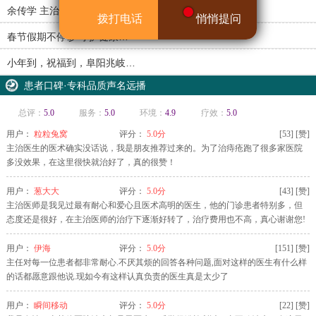
余传学 主治医师
拨打电话
悄悄提问
春节假期不停诊 守护健康…
小年到，祝福到，阜阳兆岐…
患者口碑·专科品质声名远播
总评：
5.0
服务：
5.0
环境：
4.9
疗效：
5.0
用户：
粒粒兔窝
评分：
5.0分
[
53
]
[赞]
主治医生的医术确实没话说，我是朋友推荐过来的。为了治痔疮跑了很多家医院
多没效果，在这里很快就治好了，真的很赞！
用户：
葱大大
评分：
5.0分
[
43
]
[赞]
主治医师是我见过最有耐心和爱心且医术高明的医生，他的门诊患者特别多，但
态度还是很好，在主治医师的治疗下逐渐好转了，治疗费用也不高，真心谢谢您!
用户：
伊海
评分：
5.0分
[
151
]
[赞]
主任对每一位患者都非常耐心.不厌其烦的回答各种问题,面对这样的医生有什么样
的话都愿意跟他说.现如今有这样认真负责的医生真是太少了
用户：
瞬间移动
评分：
5.0分
[
22
]
[赞]