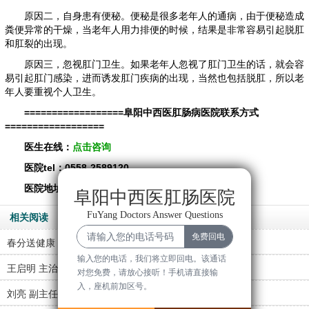
原因二，自身患有便秘。便秘是很多老年人的通病，由于便秘造成
粪便异常的干燥，当老年人用力排便的时候，结果是非常容易引起脱肛
和肛裂的出现。
原因三，忽视肛门卫生。如果老年人忽视了肛门卫生的话，就会容
易引起肛门感染，进而诱发肛门疾病的出现，当然也包括脱肛，所以老
年人要重视个人卫生。
==================阜阳中西医肛肠病医院联系方式
==================
医生在线：
点击咨询
医院tel：0558-2589120
医院地址：阜阳经济技术开发区新阳大道12号。
阜阳中西医肛肠医院
FuYang Doctors Answer Questions
相关阅读
春分送健康，义诊暖人心！…
输入您的电话，我们将立即回电。该通话
王启明 主治医师
对您免费，请放心接听！手机请直接输
入，座机前加区号。
刘亮 副主任医师