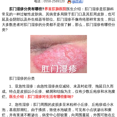
电话：
0558-2589120
肛门湿疹分类有哪些?
界首肛肠医院
医生介绍：肛门湿疹是肛肠科
常见的一种过敏性皮肤病。其病变多局限于肛门口及其肛周皮肤，也可
延及会阴部以及外生殖器等部位。肛门湿疹不像痔疮那样常发生，所以
大多数患者对肛门湿疹的分类都不是很了解，那么，肛门湿疹有哪些分
类?
肛门湿疹的分类
1、亚急性湿疹：由急性湿疹炎症减轻、未及时处理、拖延日久而
成。特点是皮损以小丘疹、鳞屑和结痂为主，仅有少数丘疱疹和水泡糜
烂。
医生介绍：
肛门湿疹对生活有哪些影响?
2、急性湿疹：肛门周围的皮损多呈米粒样小丘疹、丘疱疹或小水
泡，基底部潮红。由于搔抓，致使水泡破溃，可见有小点状渗出和糜
烂，并有浆液不断渗出，病变中心部较重，向周围蔓延，外围可散在丘