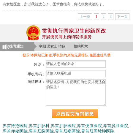
有女性医生，所以我就放心了，医术也很高，痔疮很快就治好了。
颍上 李女士 肛周脓肿 预约周三
上一页
1
2
3
下一页
临泉 晨先生 肛瘘 预约周一
临泉 刘先生 肛裂 预约周日
阜阳 苏女士 大便出血 预约周一
挂号通知
阜阳 吴女士 痔疮 预约周六
亳州 陈先生 脱肛 预约周一
提示:本网站已加密,手机预约来院无需排队,免医生挂号费
界首 许女士 便秘 预约周四
姓 名：
颍上 郑先生 肛周脓肿 预约周二
手机号码：
阜南 林女士 肛瘘 预约周日
病情描述：
阜南 陈先生 痔疮 预约周一
界首痔疮医院
,
界首肛肠科
,
界首肛肠医院
,
界首便血医院
,
界首脱肛医院
,
界首便秘医院
,
界首肛裂医院
,
界首肛瘘医院
,
界首肛周脓肿医院