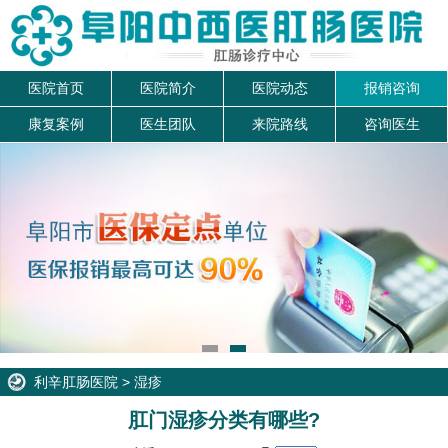
医院首页
医院简介
医院动态
报销咨询
康复案例
医生团队
来院路线
咨询医生
利辛肛肠医院
>
湿疹
肛门湿疹分类有哪些?