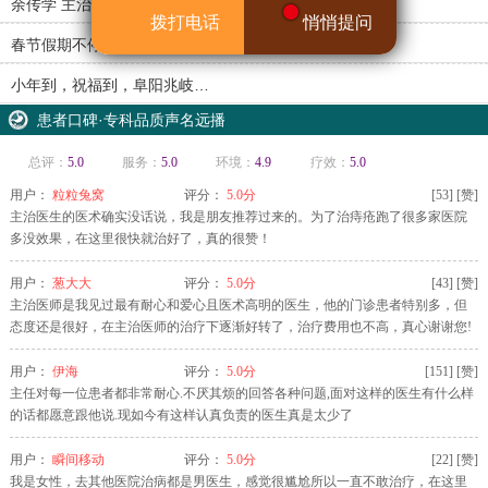
余传学 主治医师
拨打电话
悄悄提问
春节假期不停诊 守护健康…
小年到，祝福到，阜阳兆岐…
患者口碑·专科品质声名远播
总评：
5.0
服务：
5.0
环境：
4.9
疗效：
5.0
用户：
粒粒兔窝
评分：
5.0分
[
53
]
[赞]
主治医生的医术确实没话说，我是朋友推荐过来的。为了治痔疮跑了很多家医院
多没效果，在这里很快就治好了，真的很赞！
用户：
葱大大
评分：
5.0分
[
43
]
[赞]
主治医师是我见过最有耐心和爱心且医术高明的医生，他的门诊患者特别多，但
态度还是很好，在主治医师的治疗下逐渐好转了，治疗费用也不高，真心谢谢您!
用户：
伊海
评分：
5.0分
[
151
]
[赞]
主任对每一位患者都非常耐心.不厌其烦的回答各种问题,面对这样的医生有什么样
的话都愿意跟他说.现如今有这样认真负责的医生真是太少了
用户：
瞬间移动
评分：
5.0分
[
22
]
[赞]
我是女性，去其他医院治病都是男医生，感觉很尴尬所以一直不敢治疗，在这里