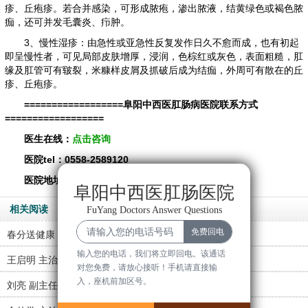
疹、丘疱疹。若合并感染，可形成脓疱，渗出脓液，结黄绿色或褐色脓
痂，还可并发毛囊炎、疖肿。
3、慢性湿疹：由急性或亚急性反复发作日久不愈而成，也有初起
即呈慢性者，可见局部皮肤增厚，浸润，色棕红或灰色，表面粗糙，肛
缘及肛管可有皲裂，米糠样皮屑及抓破后成为结痂，外周可有散在的丘
疹、丘疱疹。
==================阜阳中西医肛肠病医院联系方式
==================
医生在线：
点击咨询
医院tel：0558-2589120
医院地址：阜阳经济技术开发区新阳大道12号。
阜阳中西医肛肠医院
相关阅读
FuYang Doctors Answer Questions
春分送健康，义诊暖人心！…
输入您的电话，我们将立即回电。该通话
王启明 主治医师
对您免费，请放心接听！手机请直接输
入，座机前加区号。
刘亮 副主任医师