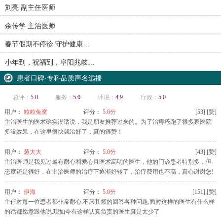
刘亮 副主任医师
余传学 主治医师
春节假期不停诊 守护健康…
小年到，祝福到，阜阳兆岐…
患者口碑·专科品质声名远播
总评：
5.0
服务：
5.0
环境：
4.9
疗效：
5.0
用户：
粒粒兔窝
评分：
5.0分
[
53
]
[赞]
主治医生的医术确实没话说，我是朋友推荐过来的。为了治痔疮跑了很多家医院
多没效果，在这里很快就治好了，真的很赞！
用户：
葱大大
评分：
5.0分
[
43
]
[赞]
主治医师是我见过最有耐心和爱心且医术高明的医生，他的门诊患者特别多，但
态度还是很好，在主治医师的治疗下逐渐好转了，治疗费用也不高，真心谢谢您!
用户：
伊海
评分：
5.0分
[
151
]
[赞]
主任对每一位患者都非常耐心.不厌其烦的回答各种问题,面对这样的医生有什么样
的话都愿意跟他说.现如今有这样认真负责的医生真是太少了