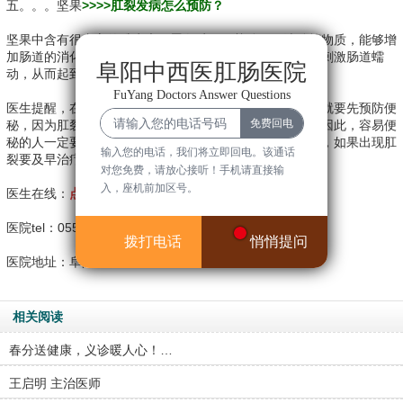
五。。。坚果
>>>>肛裂发病怎么预防？
坚果中含有很丰富的维生素、蛋白质、氨基酸、亚油酸等物质，能够增
加肠道的消化能力，促进胃部健康，连同植物纤维素一起刺激肠道蠕
阜阳中西医肛肠医院
动，从而起到润肠通便、预防便秘的作用。
FuYang Doctors Answer Questions
医生提醒，在干燥的冬季，要注意预防肛裂，而防肛裂，就要先预防便
秘，因为肛裂会让你不敢用力，这样便会导致便秘加重，因此，容易便
秘的人一定要注意预防，多吃苹果、西红柿、坚果等食物，如果出现肛
输入您的电话，我们将立即回电。该通话
裂要及早治疗。
对您免费，请放心接听！手机请直接输
入，座机前加区号。
医生在线：
点击咨询
医院tel：0558-2589120
拨打电话
悄悄提问
医院地址：阜阳经济技术开发区新阳大道12号。
相关阅读
春分送健康，义诊暖人心！…
王启明 主治医师