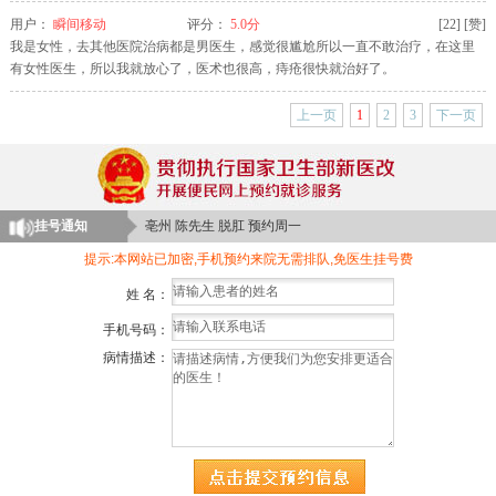
用户：
瞬间移动
评分：
5.0分
[
22
]
[赞]
我是女性，去其他医院治病都是男医生，感觉很尴尬所以一直不敢治疗，在这里
颍上 李女士 肛周脓肿 预约周三
有女性医生，所以我就放心了，医术也很高，痔疮很快就治好了。
临泉 晨先生 肛瘘 预约周一
上一页
1
2
3
下一页
临泉 刘先生 肛裂 预约周日
阜阳 苏女士 大便出血 预约周一
阜阳 吴女士 痔疮 预约周六
挂号通知
亳州 陈先生 脱肛 预约周一
界首 许女士 便秘 预约周四
提示:本网站已加密,手机预约来院无需排队,免医生挂号费
颍上 郑先生 肛周脓肿 预约周二
姓 名：
阜南 林女士 肛瘘 预约周日
手机号码：
阜南 陈先生 痔疮 预约周一
病情描述：