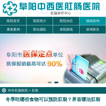
医院首页
医院简介
医院动态
报销咨询
康复案例
医生团队
来院路线
咨询医生
利辛肛肠医院
>
肛裂
冬季吃哪些食物可以预防肛裂？界首哪治肛裂